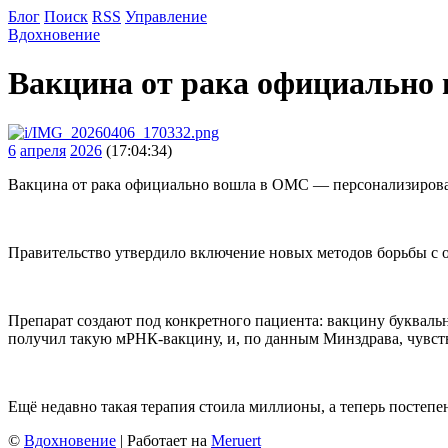
Блог
Поиск
RSS
Управление
Вдохновение
Вакцина от рака официально
6
апреля
2026
(17:04:34)
Вакцина от рака официально вошла в ОМС — персонализирован
Правительство утвердило включение новых методов борьбы с 
Препарат создают под конкретного пациента: вакцину буквальн
получил такую мРНК-вакцину, и, по данным Минздрава, чувств
Ещё недавно такая терапия стоила миллионы, а теперь постепе
©
Вдохновение
| Работает на
Meruert